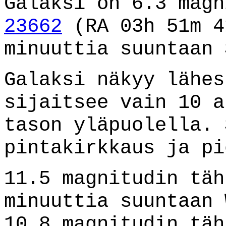
Galaksi on 6.3 mag
23662
(RA 03h 51m 4
minuuttia suuntaan 
Galaksi näkyy lähes
sijaitsee vain 10 a
tason yläpuolella. 
pintakirkkaus ja pi
11.5 magnitudin täh
minuuttia suuntaan 
10.8 magnitudin täh