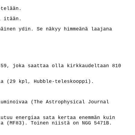
etelään.
a itään.
mäinen ydin. Se näkyy himmeänä laajana
 59, joka saattaa olla kirkkaudeltaan 810
a (29 kpl, Hubble-teleskooppi)
.
luminoivaa (The Astrophysical Journal
utuu energiaa sata kertaa enemmän kuin
ta (MF83). Toinen niistä on NGG 5471B.