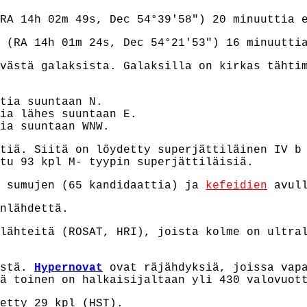
RA 14h 02m 49s, Dec 54°39'58") 20 minuuttia 
 (RA 14h 01m 24s, Dec 54°21'53") 16 minuutti
västä galaksista. Galaksilla on kirkas tähti
tia suuntaan N.
ia lähes suuntaan E.
ia suuntaan WNW.
tiä. Siitä on löydetty superjättiläinen IV b
tu 93 kpl M- tyypin superjättiläisiä.
n sumujen (65 kandidaattia) ja
kefeidien
avull
nlähdettä.
lähteitä (ROSAT, HRI), joista kolme on ultra
östä.
Hypernovat
ovat räjähdyksiä, joissa vapa
ä toinen on halkaisijaltaan yli 430 valovuot
etty 29 kpl (HST).