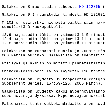
Galaksi on 8 magnitudin tähdestä
HD 122865
(
Galaksi on 9.1 magnitudin tähdestä HD 122601
M 101 on esimerkki hienosta päältä päin näky
sumuläikkänä kaukoputkella.
12.9 magnitudin tähti on ytimestä 1.5 minuut
12.4 magnitudin tähti on ytimestä 11 minuutt
12.8 magnitudin tähti on ytimestä 11 minuutt
Galaksissa on runsaasti nuoria ja kuumia täh
000 kertaa Aurinko. Galaksista on identifioi
Etäisyys galaksiin on mitattu planetaariste
Chandra-teleskoopilla on löydetty 110 röntge
Galaksista on löydetty 32 kappaletta röntgen
Supplement Series, 157:59-125, 2005 March).
Galaksista on löydetty kaksi hypernovajäänn
supernovaräjähdyksissä. Hypernovajäännöksist
Pallomaisia tähtijoukkokandidaatteja on löyd