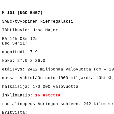
M 101 (NGC 5457)
SABc-tyyppinen kierregalaksi
Tähtikuvio: Ursa Major
RA 14h 03m 12s
Dec 54°21'
magnitudi: 7.9
koko: 27.0 x 26.0
etäisyys: 24±2 miljoonaa valovuotta (dm = 29
massa: vähintään noin 1000 miljardia tähteä,
halkaisija: 170 000 valovuotta
inklinaatio:
16 astetta
radialinopeus Auringon suhteen: 242 kilometr
Erityistä: