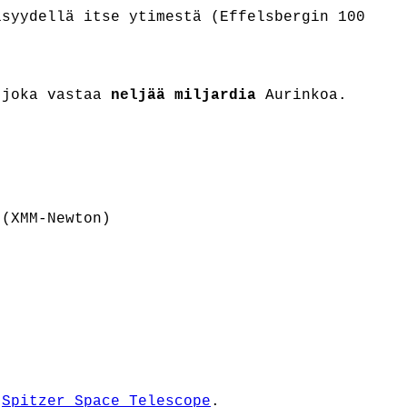
isyydellä itse ytimestä (Effelsbergin 100
, joka vastaa
neljää miljardia
Aurinkoa.
(XMM-Newton)
a
Spitzer Space Telescope
.