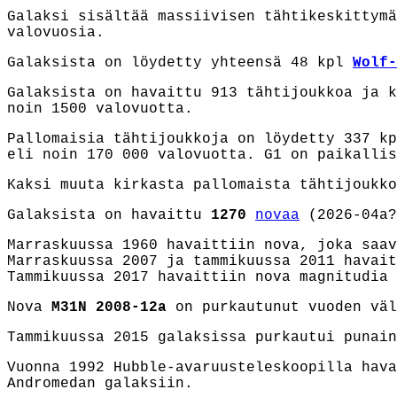
Galaksi sisältää massiivisen tähtikeskittym
valovuosia.
Galaksista on löydetty yhteensä 48 kpl
Wolf-
Galaksista on havaittu 913 tähtijoukkoa ja k
noin 1500 valovuotta.
Pallomaisia tähtijoukkoja on löydetty 337 k
eli noin 170 000 valovuotta. G1 on paikallis
Kaksi muuta kirkasta pallomaista tähtijoukko
Galaksista on havaittu
1270
novaa
(2026-04a?
Marraskuussa 1960 havaittiin nova, joka saav
Marraskuussa 2007
ja tammikuussa 2011
havait
Tammikuussa 2017 havaittiin nova magnitudia 
Nova
M31N 2008-12a
on purkautunut vuoden väl
Tammikuussa 2015 galaksissa purkautui punain
Vuonna 1992
Hubble-avaruusteleskoopilla hava
Andromedan galaksiin.