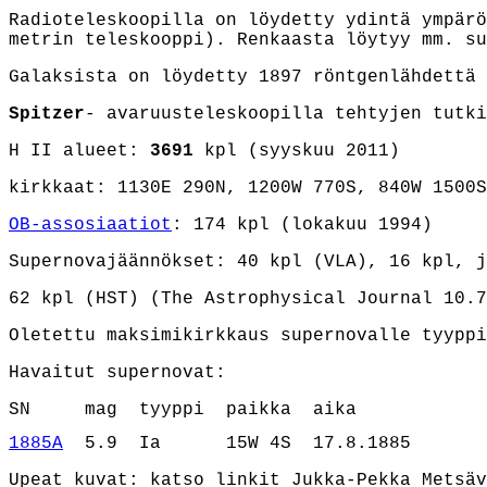
Radioteleskoopilla on löydetty ydintä ympärö
metrin teleskooppi). Renkaasta löytyy mm. su
Galaksista on löydetty 1897 röntgenlähdettä 
Spitzer
- avaruusteleskoopilla tehtyjen tutk
H II alueet:
3691
kpl
(syyskuu 2011)
kirkkaat: 1130E 290N, 1200W 770S, 840W 1500S
OB-assosiaatiot
: 174 kpl (lokakuu 1994)
Supernovajäännökset: 40 kpl (VLA), 16 kpl, j
62 kpl (HST) (The Astrophysical Journal 10.7
Oletettu maksimikirkkaus supernovalle tyyppi
Havaitut supernovat:
SN     mag  tyyppi  paikka  aika
1885A
  5.9  Ia      15W 4S  17.8.1885
Upeat kuvat: katso linkit
Jukka-Pekka Metsä