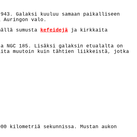
943. Galaksi kuuluu samaan paikalliseen
a Auringon valo.
mällä sumusta
kefeidejä
ja kirkkaita
ja NGC 185. Lisäksi galaksin etualalta on
aita muutoin kuin tähtien liikkeistä, jotka
000 kilometriä sekunnissa. Mustan aukon