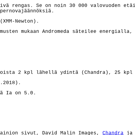
ivä rengas. Se on noin 30 000 valovuoden etä
pernovajäännöksiä.
(XMM-Newton).
imusten mukaan Andromeda säteilee energialla
oista 2 kpl lähellä ydintä (Chandra), 2
5
kpl 
.2018).
ä Ia on 5.0.
vainion sivut,
David Malin Images,
Chandra
j