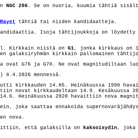
än
NGC 206
. Se on nuoria, kuumia tähtiä sisäl
Rayet
tähtiä tai niiden kandidaatteja.
andidaattia. Isoja tähtijoukkoja on löydetty
pl. Kirkkain niistä on
G1
, jonka kirkkaus on 
en galaksiryhmän kirkkain pallomainen tähtij
a ovat G76 ja G78. Ne ovat magnitudiltaan lu
) 8.4.2026 mennessä.
utti kirkkauden 14.85. Heinäkuussa 1998 hava
tiin nova
t
kirkkaudeltaan 14.9. Kesäkuussa 20
14.6. Heinäkuussa 2020 havaittiin nova magni
ein, joka saattaa ennakoida supernovaräjähdys
en nova.
itt
iin
, että galaksilla on
kaksoisydin
, joka