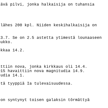
tävä pilvi, jonka halkaisija on tuhansia
 lähes 200 kpl. Niiden keskihalkaisija on
13.7. Se on 2.5 astetta ytimestä lounaaseen
oukko.
okkaa 14.2.
ittiin nova, jonka kirkkaus oli 14.4.
15 havaittiin nova magnitudia 14.9.
tudia 14.1.
tä tyyppiä Ia tulevaisuudessa.
 on syntynyt toisen galaksin törmättyä