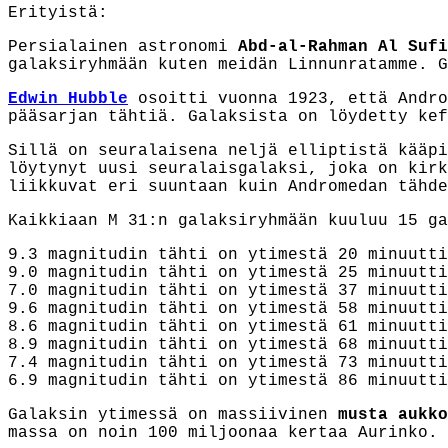
Erityistä:
Persialainen astronomi
Abd-al-Rahman Al Sufi
galaksiryhmään kuten meidän Linnunratamme. G
Edwin Hubble
osoitti vuonna 1923, että Andro
pääsarjan tähtiä. Galaksista on löydetty kef
Sillä on seuralaisena neljä elliptistä kääpi
löytynyt uusi seuralaisgalaksi, joka on kirk
liikkuvat eri suuntaan kuin Andromedan tähde
Kaikkiaan M 31:n galaksiryhmään kuuluu 15 ga
9.3 magnitudin tähti on ytimestä 20 minuutti
9.0 magnitudin tähti on ytimestä 25 minuutti
7.0 magnitudin tähti on ytimestä 37 minuutti
9.6 magnitudin tähti on ytimestä 58 minuutti
8.6 magnitudin tähti on ytimestä 61 minuutti
8.9 magnitudin tähti on ytimestä 68 minuutti
7.4 magnitudin tähti on ytimestä 73 minuutti
6.9 magnitudin tähti on ytimestä 86 minuutti
Galaksin ytimessä on massiivinen
musta aukko
massa on noin
10
0 miljoonaa kertaa Aurinko.