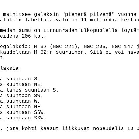
mainitsee galaksin "pienenä pilvenä" vuonna 
alaksin lähettämä valo on 11 miljardia kerta
medan sumu on Linnunradan ulkopuolella löytä
eidejä 206 kpl.
ögalaksia: M 32 (NGC 221), NGC 205, NGC 147 
kaudeltaan M 32:n suuruinen. Sitä ei voi hav
t.
laksia.
a suuntaan S.
a suuntaan NE.
a lähes suuntaan S.
a suuntaan SW.
a suuntaan W.
a suuntaan NE.
a suuntaan SSW.
a suuntaan SSW.
, jota kohti kaasut liikkuvat nopeudella 10 