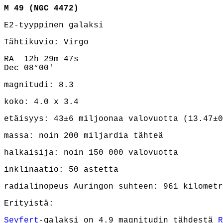
M 49 (NGC 4472)
E2-tyyppinen galaksi
Tähtikuvio: Virgo
RA 12h 29m 47s
Dec 08°00'
magnitudi: 8.3
koko: 4.0 x 3.4
etäisyys: 43±6 miljoonaa valovuotta (13.47±
massa: noin 200 miljardia tähteä
halkaisija: noin 150 000 valovuotta
inklinaatio: 50 astetta
radialinopeus Auringon suhteen: 961 kilometr
Erityistä:
Seyfert
-galaksi on 4.9 magnitudin tähdestä
R