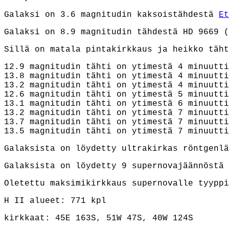
Galaksi on 3.6 magnitudin kaksoistähdestä
Et
Galaksi on 8.9 magnitudin tähdestä HD 9669 (
Sillä on matala pintakirkkaus ja heikko täht
12.9 magnitudin tähti on ytimestä 4 minuutti
13.8 magnitudin tähti on ytimestä 4 minuutti
13.2 magnitudin tähti on ytimestä 4 minuutti
12.6 magnitudin tähti on ytimestä 5 minuutti
13.1 magnitudin tähti on ytimestä 6 minuutti
13.2 magnitudin tähti on ytimestä 7 minuutti
13.7 magnitudin tähti on ytimestä 7 minuutti
13.5 magnitudin tähti on ytimestä 7 minuutti
Galaksista on löydetty ultrakirkas röntgenl
Galaksista on löydetty 9 supernovajäännöstä 
Oletettu maksimikirkkaus supernovalle tyyppi
H II alueet: 771 kpl
kirkkaat: 45E 163S, 51W 47S, 40W 124S