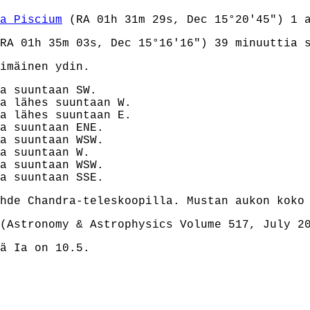
a Piscium
(RA 01h 31m 29s, Dec 15°20'45") 1 a
RA 01h 35m 03s, Dec 15°16'16") 39 minuuttia 
imäinen ydin.
a suuntaan SW.
a lähes suuntaan W.
a lähes suuntaan E.
a suuntaan ENE.
a suuntaan WSW.
a suuntaan W.
a suuntaan WSW.
a suuntaan SSE.
ähde Chandra-teleskoopilla. Mustan aukon kok
(Astronomy & Astrophysics Volume 517, July 2
ä Ia on 10.5.