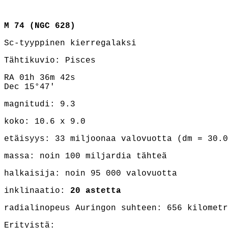
M 74 (NGC 628)
Sc-tyyppinen kierregalaksi
Tähtikuvio: Pisces
RA 01h 36m 42s
Dec 15°47'
magnitudi: 9.3
koko: 10.6 x 9.0
etäisyys: 33 miljoonaa valovuotta (dm = 30.
massa: noin 100 miljardia tähteä
halkaisija: noin 95 000 valovuotta
inklinaatio:
20 astetta
radialinopeus Auringon suhteen: 656 kilometr
Erityistä: