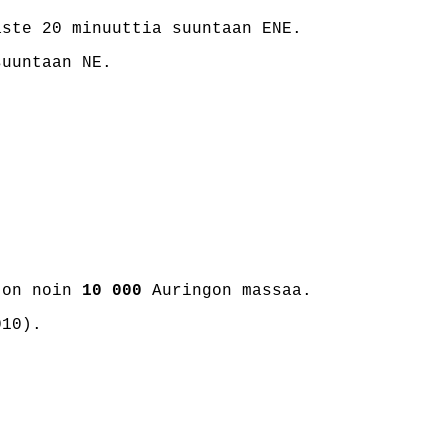
ste 20 minuuttia suuntaan ENE.
suuntaan NE.
o on noin
10 000
Auringon massaa.
010).