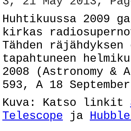
3, 21 May 2013, Pag
Huhtikuussa 2009 ga
kirkas radiosupern
Tähden räjähdyksen 
tapahtuneen helmiku
2008 (Astronomy & A
593, A 18 September
Kuva: Katso linkit
Telescope
ja
Hubble