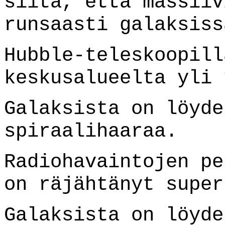
siitä, että massiiv
runsaasti galaksiss
Hubble-teleskoopill
keskusalueelta yli 
Galaksista on löyde
spiraalihaaraa.
Radiohavaintojen pe
on räjähtänyt super
Galaksista on löyd