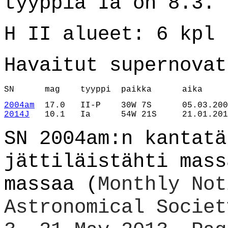
tyyppiä Ia on 8.3.
H II alueet: 6 kpl
Havaitut supernovat
SN      mag 
2004am
2014J
   10.1   Ia      54W 21S     21.01.201
SN 2004am:n kantat
jättiläistähti mass
massaa (
Monthly Not
Astronomical Societ