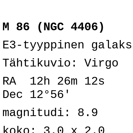
M 86 (NGC 4406)
E3-tyyppinen galaks
Tähtikuvio: Virgo
RA 12h 26m 12s
Dec 12°56'
magnitudi: 8.9
koko: 3.0 x 2.0