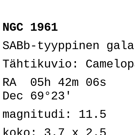
NGC 1961
SABb-tyyppinen gala
Tähtikuvio: Camelop
RA 05h 42m 06s
Dec 69°23'
magnitudi: 11.5
koko: 3.7 x 2.5