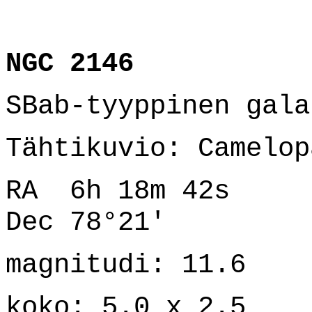
NGC 2146
SBab-tyyppinen gala
Tähtikuvio: Camelop
RA 6h 18m 42s
Dec 78°21'
magnitudi: 11.6
koko: 5.0 x 2.5