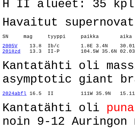
H II alueet: 35 kpl
Havaitut supernovat
SN     mag     tyyppi     paikka       aika 
2005V
2018zd
   13.3  II-P       104.5W 35.6N 02.03
Kantatähti oli mass
asymptotic giant br
2024abfl
 16.5  II         111W 35.9N   15.11
Kantatähti oli
puna
noin 9-12 Auringon 