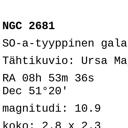
NGC 2681
SO-a-tyyppinen gala
Tähtikuvio: Ursa Ma
RA 08h 53m 36s
Dec 51°20'
magnitudi: 10.9
koko: 2.8 x 2.3