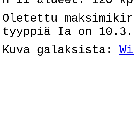
H II alueet: 120 kp
Oletettu maksimikir
tyyppiä Ia on 10.3.
Kuva galaksista:
Wi