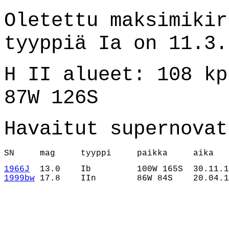
Oletettu maksimikir
tyyppiä Ia on 11.3.
H II alueet: 108 kp
87W 126S
Havaitut supernovat
SN     mag     tyyppi     paikka     aika
1966J
1999bw
 17.8    IIn        86W 84S    20.04.1