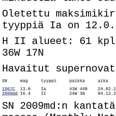
Oletettu maksimikir
tyyppiä Ia on 12.0.
H II alueet: 61 kpl
36W 17N
Havaitut supernovat
SN     mag     tyyppi     paikka     aika   
1967C
2009md
 16.4    II         24W 3N     04.12.2
SN 2009md:n kantatä