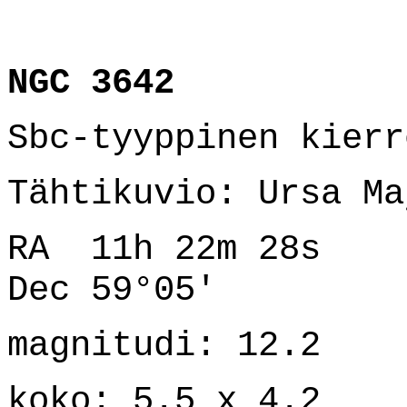
NGC 3642
Sbc-tyyppinen kierr
Tähtikuvio: Ursa Ma
RA 11h 22m 28s
Dec 59°05'
magnitudi: 12.2
koko: 5.5 x 4.2