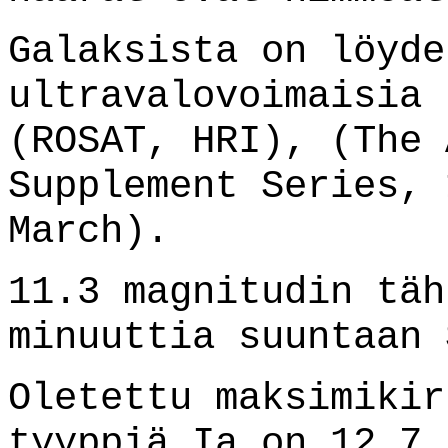
Galaksista on löyde
ultravalovoimaisia 
(ROSAT, HRI)
,
(The 
Supplement Series, 
March).
11.3 magnitudin täh
minuuttia suuntaan 
Oletettu maksimikir
tyyppiä Ia on 12.7.