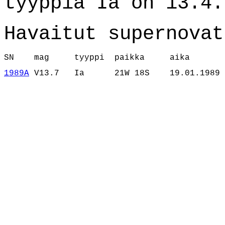
tyyppiä Ia on 13.4.
Havaitut supernovat
SN    mag     tyyppi  paikka     aika
1989A
 V13.7   Ia      21W 18S    19.01.1989