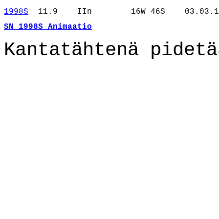
1998S
  11.9    IIn        16W 46S    03.03.1
SN 1998S Animaatio
Kantatähtenä pidetä