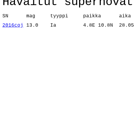
Havaitut supernovat
SN      mag     tyyppi     paikka      aika
2016coj
 13.0    Ia         4.8E 10.8N  28.05