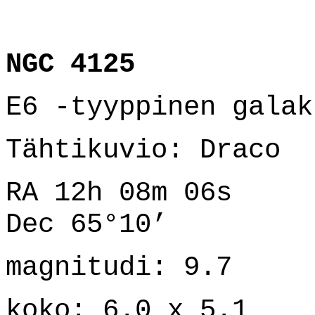
NGC 4125
E6 -tyyppinen galak
Tähtikuvio: Draco
RA 12h 08m 06s
Dec 65°10’
magnitudi: 9.7
koko: 6.0 x 5.1