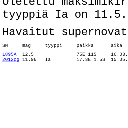
Oletettu maksimikir
tyyppiä Ia on 11.5.
Havaitut supernovat
SN     mag     tyyppi     paikka      aika
1895A
2012cg
 11.96   Ia         17.3E 1.5S  15.05.