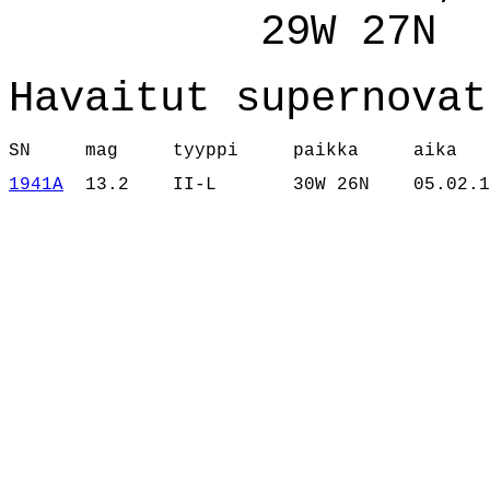
29W 27N
Havaitut supernovat
SN     mag     tyyppi     paikka     aika
1941A
  13.2    II-L       30W 26N    05.02.1