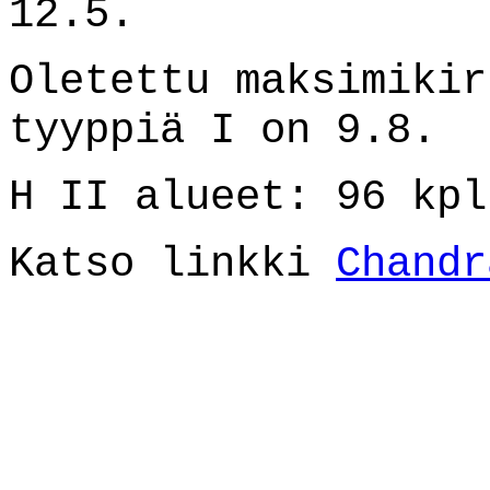
12.5.
Oletettu maksimikir
tyyppiä I on 9.8.
H II alueet: 96 kpl
Katso linkki
Chandr