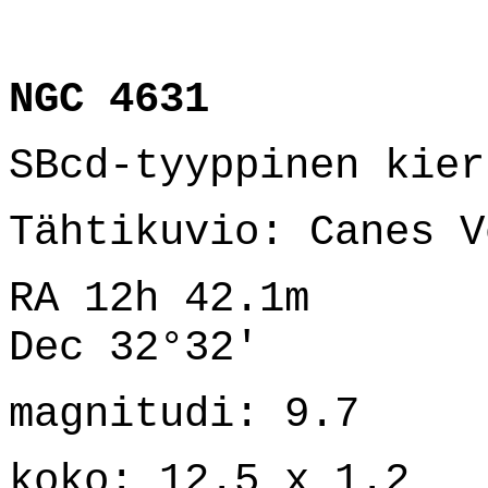
NGC 4631
SBcd-tyyppinen kier
Tähtikuvio: Canes V
RA 12h 42.1m
Dec 32°32'
magnitudi: 9.7
koko: 12.5 x 1.2