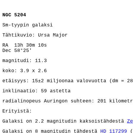
NGC 5204
Sm-tyypin galaksi
Tähtikuvio: Ursa Major
RA 13h 30m 10s
Dec 58°25'
magnitudi: 11.3
koko: 3.9 x 2.6
etäisyys: 15±2 miljoonaa valovuotta (dm = 2
inklinaatio: 59 astetta
radialinopeus Auringon suhteen: 201 kilometr
Erityistä:
Galaksi on 2.2 magnitudin kaksoistähdestä
Ze
Galaksi on 8 magnitudin tähdestä
HD 117299
(