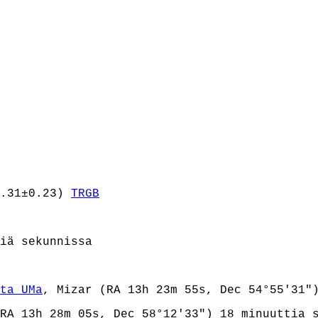
8.31±0.23)
TRGB
iä sekunnissa
ta UMa
, Mizar (RA 13h 23m 55s, Dec 54°55'31"
RA 13h 28m 05s, Dec 58°12'33") 18 minuuttia 