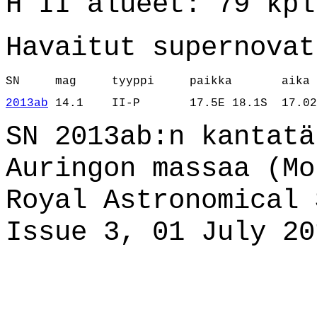
H II alueet: 79 kpl
Havaitut supernovat
SN     mag     tyyppi     paikka       aika
2013ab
 14.1    II-P       17.5E 18.1S  17.02
SN 2013ab:n kantatä
Auringon massaa (Mo
Royal Astronomical 
Issue 3, 01 July 20