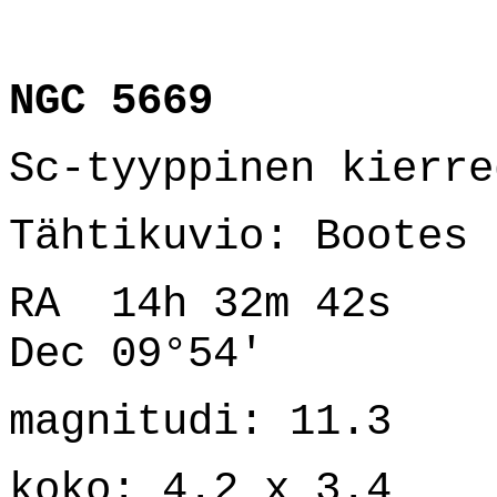
NGC 5669
Sc-tyyppinen kierre
Tähtikuvio: Bootes
RA 14h 32m 42s
Dec 09
°
54'
magnitudi: 11.3
koko: 4.2 x 3.4