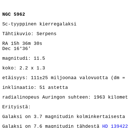
NGC 5962
Sc-tyyppinen kierregalaksi
Tähtikuvio: Serpens
RA 15h 36m 30s
Dec 16°36'
magnitudi: 11.5
koko: 2.2 x 1.3
etäisyys: 111±25 miljoonaa valovuotta (dm = 
inklinaatio: 51 astetta
radialinopeus Auringon suhteen: 1963 kilomet
Erityistä:
Galaksi on 3.7 magnitudin kolminkertaisesta
Galaksi on 7.6 magnitudin tähdestä
HD 139422