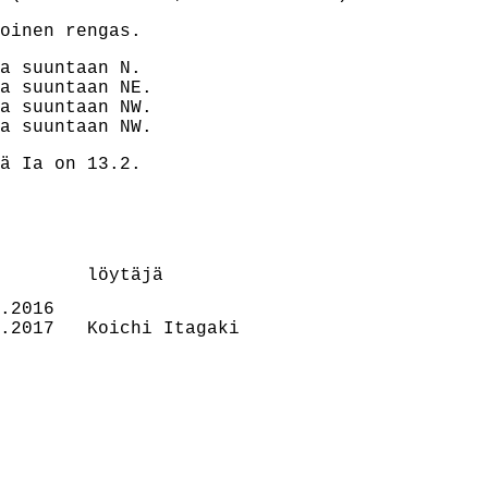
oinen rengas.
a suuntaan N.
a suuntaan NE.
a suuntaan NW.
a suuntaan NW.
ä Ia on 13.2.
        löytäjä
.2017   Koichi Itagaki