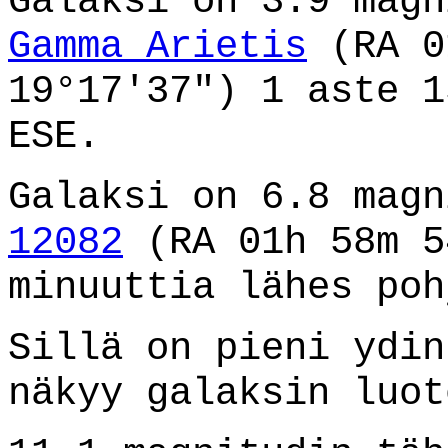
Galaksi on 3.9 magn
Gamma Arietis
(RA 0
19°17'37") 1 aste 1
ESE.
Galaksi on 6.8 mag
12082
(RA 01h 58m 5
minuuttia lähes poh
Sillä on pieni ydin
näkyy galaksin luot