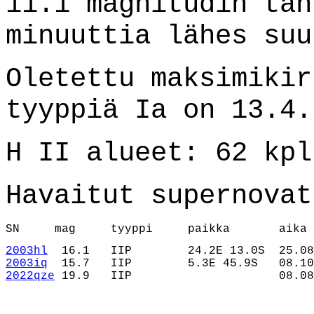
11.1 magnitudin täh
minuuttia lähes suu
Oletettu maksimikir
tyyppiä Ia on 13.4.
H II alueet: 62 kpl
Havaitut supernovat
SN     mag     tyyppi     paikka       aika
2003hl
2003iq
2022qze
 19.9   IIP                     08.08