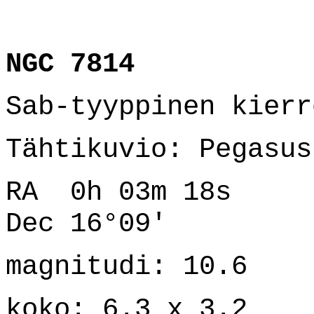
NGC 7814
Sab-tyyppinen kierr
Tähtikuvio: Pegasus
RA 0h 03m 18s
Dec 16°09'
magnitudi: 10.6
koko: 6.3 x 3.2