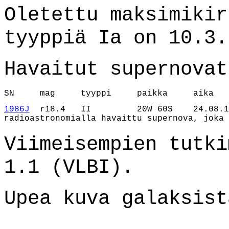
Oletettu maksimikir
tyyppiä Ia on 10.3.
Havaitut supernovat
SN     mag     tyyppi     paikka     aika
1986J
  r18.4   II         20W 60S    24.08.1
radioastronomialla havaittu supernova, joka 
Viimeisempien tutki
1.1 (VLBI).
Upea kuva galaksis