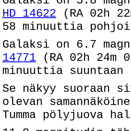
Galaksi on 5.8 magn
HD 14622
(RA 02h 22
58 minuuttia pohjoi
Galaksi on 6.7 mag
14771
(RA 02h 24m 0
minuuttia suuntaan 
Se näkyy suoraan s
olevan samannäköine
Tumma pölyjuova hal